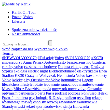
Przejdź
do
Karlik On Tour
treści
Poznaj Volvo
Lifestyle
Społeczna odpowiedzialność
Nasze aktywności
Wróć
Napisz do nas
Wybierz swoje Volvo
Tematy
#NEWVOLVOXC70
#TuŁadujęVolvo
#VOLVOXC70
#XC70
ambasadorzy
Anna Pernak
Autopodcasto
bezpieczeństwo
biżuteria
care by volvo
części samochodowe
Dopłata ekologiczna
Drużyna
Szpiku
ekologia
electric night
Elektromobilność
elektryfikacja
Enea
Stadion
EX30
Grażyna Wolszczak
Hel
historia Volvo
kawa
kobiety
Volvo
kolekcja by Orushka for Volvo
komunikacja
Lagom
lifecatchers
lifestyle
ludzie
ładowanie samochodu
manifestowanie
Miasto
Miłosz Brzeziński
moda
nowy rok nowe volvo
Omtanke
optymizm
partnerstwo
parts
Pasja
podcast
podroze
Półwysep Helski
Poznań
premiera
psychologia
R-Design
realizm
recycling
relacje
równowaga
rozwój osobisty
rozwój zawodowy
skandynawia
Skandynawski sekret
sport
środowisko
stacja ładowania