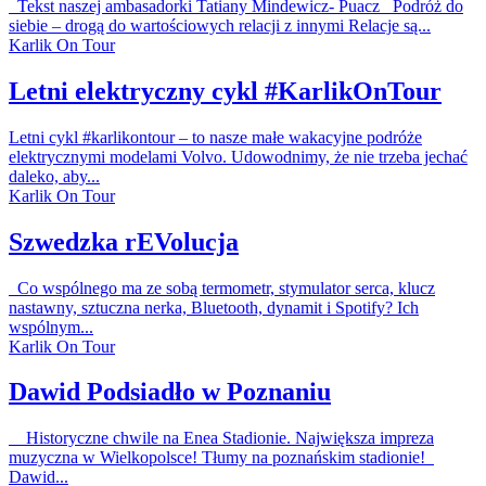
Tekst naszej ambasadorki Tatiany Mindewicz- Puacz Podróż do
siebie – drogą do wartościowych relacji z innymi Relacje są...
Karlik On Tour
Letni elektryczny cykl #KarlikOnTour
Letni cykl #karlikontour – to nasze małe wakacyjne podróże
elektrycznymi modelami Volvo. Udowodnimy, że nie trzeba jechać
daleko, aby...
Karlik On Tour
Szwedzka rEVolucja
Co wspólnego ma ze sobą termometr, stymulator serca, klucz
nastawny, sztuczna nerka, Bluetooth, dynamit i Spotify? Ich
wspólnym...
Karlik On Tour
Dawid Podsiadło w Poznaniu
Historyczne chwile na Enea Stadionie. Największa impreza
muzyczna w Wielkopolsce! Tłumy na poznańskim stadionie!
Dawid...