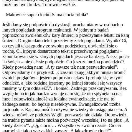
możemy być drudzy. To równie ważne.
– Makowiec super ciociu! Sama ciocia robiła?
Jeśli damy się podpuścić do dyskusji, uruchamiamy w osobach o
innych poglądach program reaktancji. W jednym z badań
poproszono zwolenników kary śmierci o przeczytanie tekstu za karą
śmierci. Drugim dano tekst przeciwny z ich poglądami. Wynik? Ci,
co czytali tekst zgodny ze swoim podejściem, utwierdzili się o
trochę. Ci, którym dostarczono tekst z przeciwnymi poglądami –
zabunkrowali się w starych poglądach jeszcze bardziej. Nasza praca
na święta – nie dać się podpuścić. Co jeszcze można powiedzieć?
Kiedy powiedzą nam: „A ty zawsze tak nam perswadowałeś”.
Odpowiadamy na przykład: „Czasami czuję jakbym musiał bronić
swoich poglądów a jestem po prostu ciekaw i próbuje się w tym
odnaleźć, a jako rodzina jesteśmy po jednej stronie i się wszyscy
musimy w tym odnaleźć.”. I koniec. Żadnego przekonywania. Bez
względu na to jak bardzo wydaje nam się, że oto spłynęła na nas
moc i odpowiedzialność za lokalną ewangelizację, nie ma to
żadnego sensu, bo będzie nieefektywne. Ewangelizować trzeba
racjonalnie. Racjonalność to używanie wiedzy do osiągania celu. A
wiedza mówi, że podczas Wigilii perswazja nie działa. Odpowiedzi
na trudne pytania także można poćwiczyć wcześniej i to na głos: „A
kiedy dzieci?”. „Oj, ciociu… Wszystko w swoim czasie. Ciocia
martwi się tak o wszystkich zawsze. A jak zdrowie cioci?”.