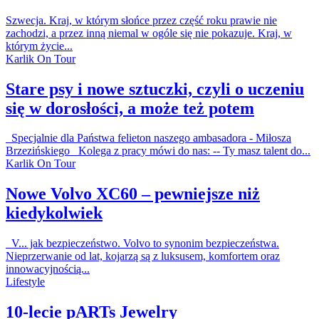
Szwecja. Kraj, w którym słońce przez część roku prawie nie
zachodzi, a przez inną niemal w ogóle się nie pokazuje. Kraj, w
którym życie...
Karlik On Tour
Stare psy i nowe sztuczki, czyli o uczeniu
się w dorosłości, a może też potem
Specjalnie dla Państwa felieton naszego ambasadora - Miłosza
Brzezińskiego Kolega z pracy mówi do nas: -- Ty masz talent do...
Karlik On Tour
Nowe Volvo XC60 – pewniejsze niż
kiedykolwiek
V... jak bezpieczeństwo. Volvo to synonim bezpieczeństwa.
Nieprzerwanie od lat, kojarzą są z luksusem, komfortem oraz
innowacyjnością...
Lifestyle
10-lecie pARTs Jewelry