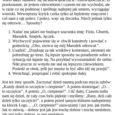
przekonanie, że jestem człowiekiem i czasem mi nie wychodzi, ale
w razie co się podniosę i spróbuję najlepiej jak umiem, wyciągając
wnioski. Wewnętrzny krytyk czeka tylko aż będziemy zmęczeni i
coś nam z rąk poleci. I poleci, więc się doczeka. Niech jednak tylko
się odezwie… Sposoby?
Nadać mu jakieś nie budzące szacunku imię: Fizio, Gburek,
Marudek, Smętek, Jęczek.
Wychwycić pojawienie się w chwili katastrofy i powitać z
godnością: „Oho, znowu się mój Marudek odezwał.”.
Usadzić: „Dziękuję za tak wnikliwy komentarz, niemniej nie
potrzebuję go teraz. Są lepsze sposoby na poradzenie sobie z
sytuacją niż łajanie się. Na przykład wyrozumiałość do siebie.
Nikt jeszcze ze wstydu nie stał się lepszym człowiekiem.
Posiedź se obok, jeśli już musisz tu być albo idź się przejść”.
Westchnąć, posprzątać i robić spokojnie dalej.
Jest też inny sposób. Zaczynać dzień mantrą podczas mycia zębów:
„Każdy dzień to szczęście i cierpienie”. A potem dostrzegać: „O…
to szczęście”. A potem: „O, cierpienie!”. I iść dalej. Czasem trafia
nam się dzień, że cały czas było pięknie i myślimy: „Rany, dziś cały
dzień tylko szczęście!”, a potem przed samym łóżkiem nadepniemy
na klocek Lego… „O, cierpienie!” zauważamy i już jest, jak trzeba.
Jak to mówią – dobrze jest jak jest trochę dobrze i trochę niedobrze.
Jak jest tylko dobrze, to jest niedobrze.