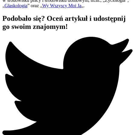
w środowisku pracy i środowisku domowym, m.in:, „Życiologia”,
„
Głaskologia
” oraz „
Wy Wszyscy Moi Ja
„.
Podobało się? Oceń artykuł i udostępnij
go swoim znajomym!