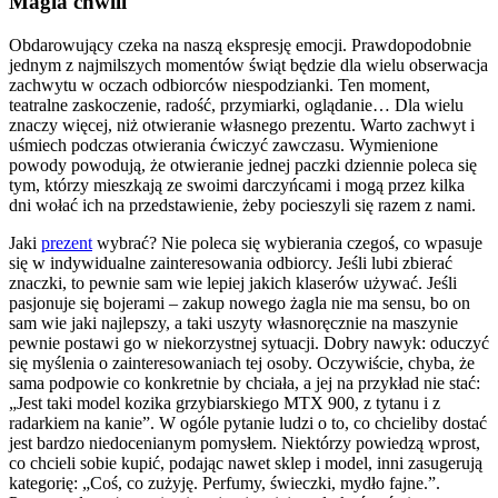
Magia chwili
Obdarowujący czeka na naszą ekspresję emocji. Prawdopodobnie
jednym z najmilszych momentów świąt będzie dla wielu obserwacja
zachwytu w oczach odbiorców niespodzianki. Ten moment,
teatralne zaskoczenie, radość, przymiarki, oglądanie… Dla wielu
znaczy więcej, niż otwieranie własnego prezentu. Warto zachwyt i
uśmiech podczas otwierania ćwiczyć zawczasu. Wymienione
powody powodują, że otwieranie jednej paczki dziennie poleca się
tym, którzy mieszkają ze swoimi darczyńcami i mogą przez kilka
dni wołać ich na przedstawienie, żeby pocieszyli się razem z nami.
Jaki
prezent
wybrać? Nie poleca się wybierania czegoś, co wpasuje
się w indywidualne zainteresowania odbiorcy. Jeśli lubi zbierać
znaczki, to pewnie sam wie lepiej jakich klaserów używać. Jeśli
pasjonuje się bojerami – zakup nowego żagla nie ma sensu, bo on
sam wie jaki najlepszy, a taki uszyty własnoręcznie na maszynie
pewnie postawi go w niekorzystnej sytuacji. Dobry nawyk: oduczyć
się myślenia o zainteresowaniach tej osoby. Oczywiście, chyba, że
sama podpowie co konkretnie by chciała, a jej na przykład nie stać:
„Jest taki model kozika grzybiarskiego MTX 900, z tytanu i z
radarkiem na kanie”. W ogóle pytanie ludzi o to, co chcieliby dostać
jest bardzo niedocenianym pomysłem. Niektórzy powiedzą wprost,
co chcieli sobie kupić, podając nawet sklep i model, inni zasugerują
kategorię: „Coś, co zużyję. Perfumy, świeczki, mydło fajne.”.