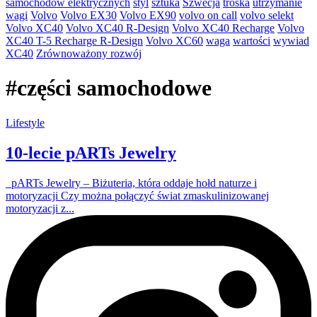
samochodów elektrycznych
styl
sztuka
Szwecja
troska
utrzymanie
wagi
Volvo
Volvo EX30
Volvo EX90
volvo on call
volvo selekt
Volvo XC40
Volvo XC40 R-Design
Volvo XC40 Recharge
Volvo
XC40 T-5 Recharge R-Design
Volvo XC60
waga
wartości
wywiad
XC40
Zrównoważony rozwój
#
części samochodowe
Lifestyle
10-lecie pARTs Jewelry
pARTs Jewelry – Biżuteria, która oddaje hołd naturze i
motoryzacji Czy można połączyć świat zmaskulinizowanej
motoryzacji z...