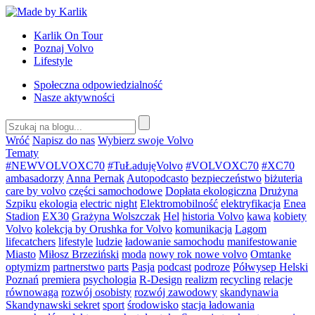
Przejdź
do
Karlik On Tour
treści
Poznaj Volvo
Lifestyle
Społeczna odpowiedzialność
Nasze aktywności
Wróć
Napisz do nas
Wybierz swoje Volvo
Tematy
#NEWVOLVOXC70
#TuŁadujęVolvo
#VOLVOXC70
#XC70
ambasadorzy
Anna Pernak
Autopodcasto
bezpieczeństwo
biżuteria
care by volvo
części samochodowe
Dopłata ekologiczna
Drużyna
Szpiku
ekologia
electric night
Elektromobilność
elektryfikacja
Enea
Stadion
EX30
Grażyna Wolszczak
Hel
historia Volvo
kawa
kobiety
Volvo
kolekcja by Orushka for Volvo
komunikacja
Lagom
lifecatchers
lifestyle
ludzie
ładowanie samochodu
manifestowanie
Miasto
Miłosz Brzeziński
moda
nowy rok nowe volvo
Omtanke
optymizm
partnerstwo
parts
Pasja
podcast
podroze
Półwysep Helski
Poznań
premiera
psychologia
R-Design
realizm
recycling
relacje
równowaga
rozwój osobisty
rozwój zawodowy
skandynawia
Skandynawski sekret
sport
środowisko
stacja ładowania