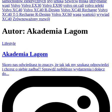
samochodów elektrycznych
styl
sztuka
Szwecja
troska
utrzymanie
wagi
Volvo
Volvo EX30
Volvo EX90
volvo on call
volvo selekt
Volvo XC40
Volvo XC40 R-Design
Volvo XC40 Recharge
Volvo
XC40 T-5 Recharge R-Design
Volvo XC60
waga
wartości
wywiad
XC40
Zrównoważony rozwój
Autor:
Akademia Lagom
Lifestyle
Akademia Lagom
Skoro nas odwiedzasz to znaczy, że tak jak my szukasz odpowiedzi
i chcesz o siebie zadbać! Sprawdź najbliższe wydarzenia i dołącz
do...