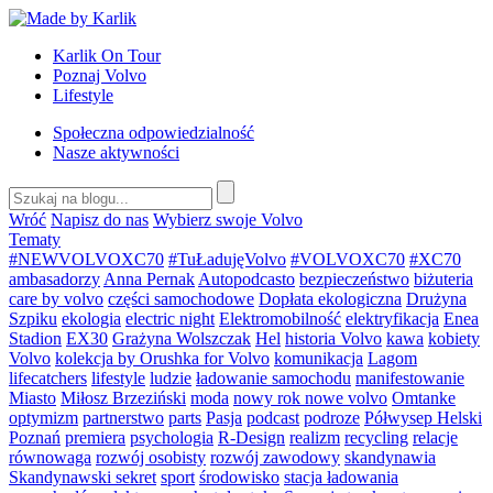
Przejdź
do
Karlik On Tour
treści
Poznaj Volvo
Lifestyle
Społeczna odpowiedzialność
Nasze aktywności
Wróć
Napisz do nas
Wybierz swoje Volvo
Tematy
#NEWVOLVOXC70
#TuŁadujęVolvo
#VOLVOXC70
#XC70
ambasadorzy
Anna Pernak
Autopodcasto
bezpieczeństwo
biżuteria
care by volvo
części samochodowe
Dopłata ekologiczna
Drużyna
Szpiku
ekologia
electric night
Elektromobilność
elektryfikacja
Enea
Stadion
EX30
Grażyna Wolszczak
Hel
historia Volvo
kawa
kobiety
Volvo
kolekcja by Orushka for Volvo
komunikacja
Lagom
lifecatchers
lifestyle
ludzie
ładowanie samochodu
manifestowanie
Miasto
Miłosz Brzeziński
moda
nowy rok nowe volvo
Omtanke
optymizm
partnerstwo
parts
Pasja
podcast
podroze
Półwysep Helski
Poznań
premiera
psychologia
R-Design
realizm
recycling
relacje
równowaga
rozwój osobisty
rozwój zawodowy
skandynawia
Skandynawski sekret
sport
środowisko
stacja ładowania