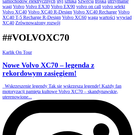
samochodów elektrycznych
styl
sztuka
Szwecja
troska
utrzymanie
wagi
Volvo
Volvo EX30
Volvo EX90
volvo on call
volvo selekt
Volvo XC40
Volvo XC40 R-Design
Volvo XC40 Recharge
Volvo
XC40 T-5 Recharge R-Design
Volvo XC60
waga
wartości
wywiad
XC40
Zrównoważony rozwój
#
#VOLVOXC70
Karlik On Tour
Nowe Volvo XC70 – legenda z
rekordowym zasięgiem!
Wskrzeszenie legendy Tak się wskrzesza legendę! Każdy fan
motoryzacji pamięta kultowe Volvo XC70 – skandynawskie,
uterenowione...