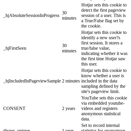
Hotjar sets this cookie to
detect the first pageview
30
_hjAbsoluteSessionInProgress
session of a user. This is
minutes
a True/False flag set by
the cookie.
Hotjar sets this cookie to
identify a new user?s
first session. It stores a
30
_hjFirstSeen
true/false value,
minutes
indicating whether it was
the first time Hotjar saw
this user.
Hotjar sets this cookie to
know whether a user is
_hjIncludedInPageviewSample
2 minutes
included in the data
sampling defined by the
site's pageview limit.
YouTube sets this cookie
via embedded youtube-
CONSENT
2 years
videos and registers
anonymous statistical
data.
Set to record internal
disqus_unique
1 year
statistics for anonymous