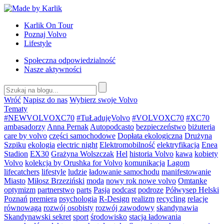
Przejdź
do
Karlik On Tour
treści
Poznaj Volvo
Lifestyle
Społeczna odpowiedzialność
Nasze aktywności
Wróć
Napisz do nas
Wybierz swoje Volvo
Tematy
#NEWVOLVOXC70
#TuŁadujęVolvo
#VOLVOXC70
#XC70
ambasadorzy
Anna Pernak
Autopodcasto
bezpieczeństwo
biżuteria
care by volvo
części samochodowe
Dopłata ekologiczna
Drużyna
Szpiku
ekologia
electric night
Elektromobilność
elektryfikacja
Enea
Stadion
EX30
Grażyna Wolszczak
Hel
historia Volvo
kawa
kobiety
Volvo
kolekcja by Orushka for Volvo
komunikacja
Lagom
lifecatchers
lifestyle
ludzie
ładowanie samochodu
manifestowanie
Miasto
Miłosz Brzeziński
moda
nowy rok nowe volvo
Omtanke
optymizm
partnerstwo
parts
Pasja
podcast
podroze
Półwysep Helski
Poznań
premiera
psychologia
R-Design
realizm
recycling
relacje
równowaga
rozwój osobisty
rozwój zawodowy
skandynawia
Skandynawski sekret
sport
środowisko
stacja ładowania