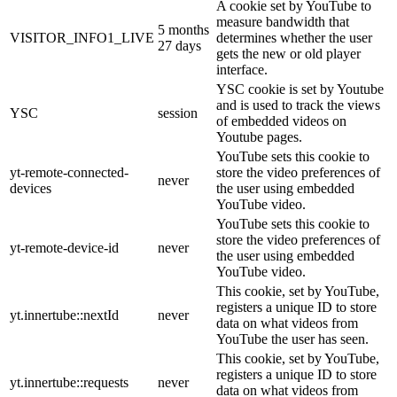
A cookie set by YouTube to
measure bandwidth that
5 months
VISITOR_INFO1_LIVE
determines whether the user
27 days
gets the new or old player
interface.
YSC cookie is set by Youtube
and is used to track the views
YSC
session
of embedded videos on
Youtube pages.
YouTube sets this cookie to
yt-remote-connected-
store the video preferences of
never
devices
the user using embedded
YouTube video.
YouTube sets this cookie to
store the video preferences of
yt-remote-device-id
never
the user using embedded
YouTube video.
This cookie, set by YouTube,
registers a unique ID to store
yt.innertube::nextId
never
data on what videos from
YouTube the user has seen.
This cookie, set by YouTube,
registers a unique ID to store
yt.innertube::requests
never
data on what videos from