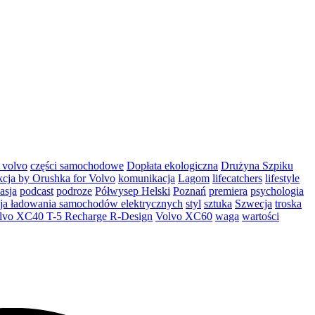
 volvo
części samochodowe
Dopłata ekologiczna
Drużyna Szpiku
kcja by Orushka for Volvo
komunikacja
Lagom
lifecatchers
lifestyle
asja
podcast
podroze
Półwysep Helski
Poznań
premiera
psychologia
cja ładowania samochodów elektrycznych
styl
sztuka
Szwecja
troska
lvo XC40 T-5 Recharge R-Design
Volvo XC60
waga
wartości