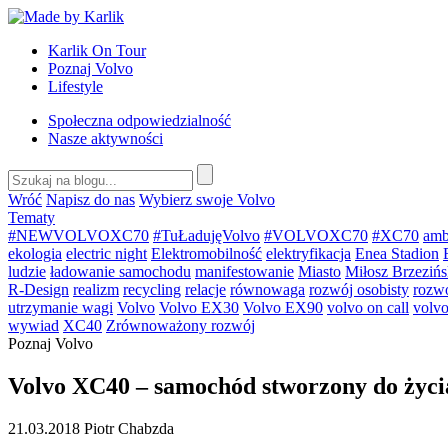
Przejdź
do
Karlik On Tour
treści
Poznaj Volvo
Lifestyle
Społeczna odpowiedzialność
Nasze aktywności
Wróć
Napisz do nas
Wybierz swoje Volvo
Tematy
#NEWVOLVOXC70
#TuŁadujęVolvo
#VOLVOXC70
#XC70
amb
ekologia
electric night
Elektromobilność
elektryfikacja
Enea Stadion
ludzie
ładowanie samochodu
manifestowanie
Miasto
Miłosz Brzezińs
R-Design
realizm
recycling
relacje
równowaga
rozwój osobisty
rozw
utrzymanie wagi
Volvo
Volvo EX30
Volvo EX90
volvo on call
volvo
wywiad
XC40
Zrównoważony rozwój
Poznaj Volvo
Volvo XC40 – samochód stworzony do życi
21.03.2018
Piotr Chabzda