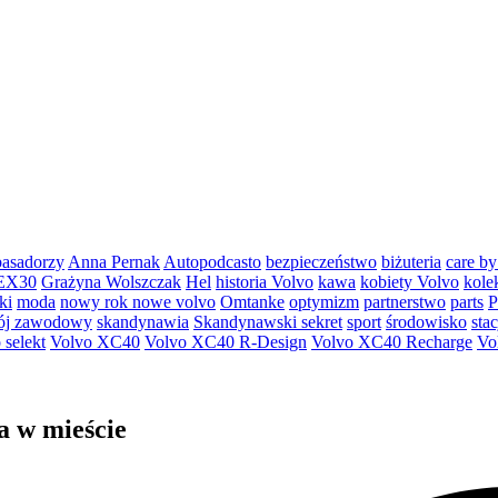
asadorzy
Anna Pernak
Autopodcasto
bezpieczeństwo
biżuteria
care by
EX30
Grażyna Wolszczak
Hel
historia Volvo
kawa
kobiety Volvo
kole
ki
moda
nowy rok nowe volvo
Omtanke
optymizm
partnerstwo
parts
P
ój zawodowy
skandynawia
Skandynawski sekret
sport
środowisko
sta
 selekt
Volvo XC40
Volvo XC40 R-Design
Volvo XC40 Recharge
Vo
a w mieście