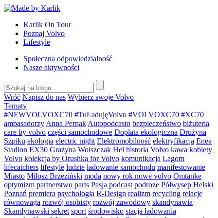
Przejdź
do
Karlik On Tour
treści
Poznaj Volvo
Lifestyle
Społeczna odpowiedzialność
Nasze aktywności
Wróć
Napisz do nas
Wybierz swoje Volvo
Tematy
#NEWVOLVOXC70
#TuŁadujęVolvo
#VOLVOXC70
#XC70
ambasadorzy
Anna Pernak
Autopodcasto
bezpieczeństwo
biżuteria
care by volvo
części samochodowe
Dopłata ekologiczna
Drużyna
Szpiku
ekologia
electric night
Elektromobilność
elektryfikacja
Enea
Stadion
EX30
Grażyna Wolszczak
Hel
historia Volvo
kawa
kobiety
Volvo
kolekcja by Orushka for Volvo
komunikacja
Lagom
lifecatchers
lifestyle
ludzie
ładowanie samochodu
manifestowanie
Miasto
Miłosz Brzeziński
moda
nowy rok nowe volvo
Omtanke
optymizm
partnerstwo
parts
Pasja
podcast
podroze
Półwysep Helski
Poznań
premiera
psychologia
R-Design
realizm
recycling
relacje
równowaga
rozwój osobisty
rozwój zawodowy
skandynawia
Skandynawski sekret
sport
środowisko
stacja ładowania