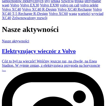
samochodów elektrycznych
styl
sztuka
Szwecja
troska
utrzymanie
wagi
Volvo
Volvo EX30
Volvo EX90
volvo on call
volvo selekt
Volvo XC40
Volvo XC40 R-Design
Volvo XC40 Recharge
Volvo
XC40 T-5 Recharge R-Design
Volvo XC60
waga
wartości
wywiad
XC40
Zrównoważony rozwój
Nasze aktywności
Nasze aktywności
Elektryzujący wieczór z Volvo
Cóż to był za wieczór! Wróćmy jeszcze raz, na chwilę, na Enea
Stadion. W rytmie zmian, z elektryzującą przygodą na horyzoncie
-...