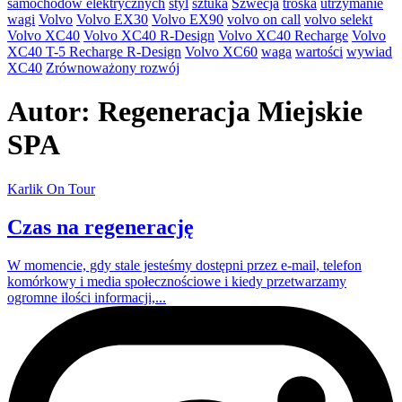
samochodów elektrycznych
styl
sztuka
Szwecja
troska
utrzymanie
wagi
Volvo
Volvo EX30
Volvo EX90
volvo on call
volvo selekt
Volvo XC40
Volvo XC40 R-Design
Volvo XC40 Recharge
Volvo
XC40 T-5 Recharge R-Design
Volvo XC60
waga
wartości
wywiad
XC40
Zrównoważony rozwój
Autor:
Regeneracja Miejskie
SPA
Karlik On Tour
Czas na regenerację
W momencie, gdy stale jesteśmy dostępni przez e-mail, telefon
komórkowy i media społecznościowe i kiedy przetwarzamy
ogromne ilości informacji,...