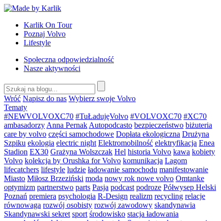
Przejdź
do
Karlik On Tour
treści
Poznaj Volvo
Lifestyle
Społeczna odpowiedzialność
Nasze aktywności
Wróć
Napisz do nas
Wybierz swoje Volvo
Tematy
#NEWVOLVOXC70
#TuŁadujęVolvo
#VOLVOXC70
#XC70
ambasadorzy
Anna Pernak
Autopodcasto
bezpieczeństwo
biżuteria
care by volvo
części samochodowe
Dopłata ekologiczna
Drużyna
Szpiku
ekologia
electric night
Elektromobilność
elektryfikacja
Enea
Stadion
EX30
Grażyna Wolszczak
Hel
historia Volvo
kawa
kobiety
Volvo
kolekcja by Orushka for Volvo
komunikacja
Lagom
lifecatchers
lifestyle
ludzie
ładowanie samochodu
manifestowanie
Miasto
Miłosz Brzeziński
moda
nowy rok nowe volvo
Omtanke
optymizm
partnerstwo
parts
Pasja
podcast
podroze
Półwysep Helski
Poznań
premiera
psychologia
R-Design
realizm
recycling
relacje
równowaga
rozwój osobisty
rozwój zawodowy
skandynawia
Skandynawski sekret
sport
środowisko
stacja ładowania