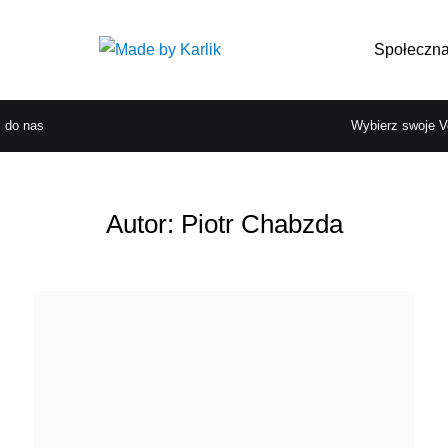
Społeczna
 do nas
Wybierz swoje V
Autor:
Piotr Chabzda