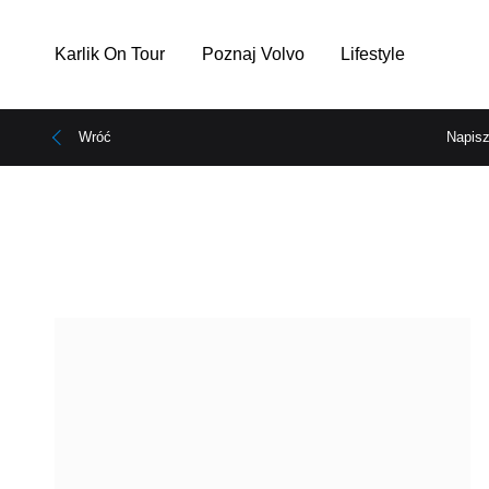
Karlik On Tour
Poznaj Volvo
Lifestyle
Wróć
Napisz
Przejdź
do
treści