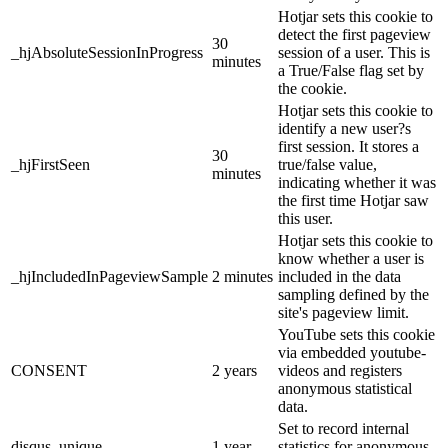
Hotjar sets this cookie to
detect the first pageview
30
_hjAbsoluteSessionInProgress
session of a user. This is
minutes
a True/False flag set by
the cookie.
Hotjar sets this cookie to
identify a new user?s
first session. It stores a
30
_hjFirstSeen
true/false value,
minutes
indicating whether it was
the first time Hotjar saw
this user.
Hotjar sets this cookie to
know whether a user is
_hjIncludedInPageviewSample
2 minutes
included in the data
sampling defined by the
site's pageview limit.
YouTube sets this cookie
via embedded youtube-
CONSENT
2 years
videos and registers
anonymous statistical
data.
Set to record internal
disqus_unique
1 year
statistics for anonymous