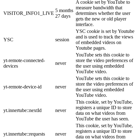
A cookie set by YouTube to
measure bandwidth that
5 months
VISITOR_INFO1_LIVE
determines whether the user
27 days
gets the new or old player
interface.
YSC cookie is set by Youtube
and is used to track the views
YSC
session
of embedded videos on
Youtube pages.
YouTube sets this cookie to
yt-remote-connected-
store the video preferences of
never
devices
the user using embedded
YouTube video.
YouTube sets this cookie to
store the video preferences of
yt-remote-device-id
never
the user using embedded
YouTube video.
This cookie, set by YouTube,
registers a unique ID to store
yt.innertube::nextId
never
data on what videos from
YouTube the user has seen.
This cookie, set by YouTube,
registers a unique ID to store
yt.innertube::requests
never
data on what videos from