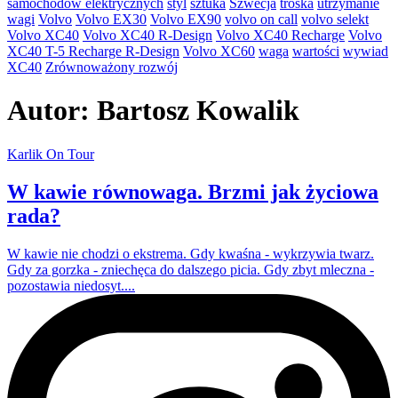
samochodów elektrycznych
styl
sztuka
Szwecja
troska
utrzymanie
wagi
Volvo
Volvo EX30
Volvo EX90
volvo on call
volvo selekt
Volvo XC40
Volvo XC40 R-Design
Volvo XC40 Recharge
Volvo
XC40 T-5 Recharge R-Design
Volvo XC60
waga
wartości
wywiad
XC40
Zrównoważony rozwój
Autor:
Bartosz Kowalik
Karlik On Tour
W kawie równowaga. Brzmi jak życiowa
rada?
W kawie nie chodzi o ekstrema. Gdy kwaśna - wykrzywia twarz.
Gdy za gorzka - zniechęca do dalszego picia. Gdy zbyt mleczna -
pozostawia niedosyt....