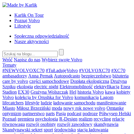
Przejdź
do
Karlik On Tour
treści
Poznaj Volvo
Lifestyle
Społeczna odpowiedzialność
Nasze aktywności
Wróć
Napisz do nas
Wybierz swoje Volvo
Tematy
#NEWVOLVOXC70
#TuŁadujęVolvo
#VOLVOXC70
#XC70
ambasadorzy
Anna Pernak
Autopodcasto
bezpieczeństwo
biżuteria
care by volvo
części samochodowe
Dopłata ekologiczna
Drużyna
Szpiku
ekologia
electric night
Elektromobilność
elektryfikacja
Enea
Stadion
EX30
Grażyna Wolszczak
Hel
historia Volvo
kawa
kobiety
Volvo
kolekcja by Orushka for Volvo
komunikacja
Lagom
lifecatchers
lifestyle
ludzie
ładowanie samochodu
manifestowanie
Miasto
Miłosz Brzeziński
moda
nowy rok nowe volvo
Omtanke
optymizm
partnerstwo
parts
Pasja
podcast
podroze
Półwysep Helski
Poznań
premiera
psychologia
R-Design
realizm
recycling
relacje
równowaga
rozwój osobisty
rozwój zawodowy
skandynawia
Skandynawski sekret
sport
środowisko
stacja ładowania